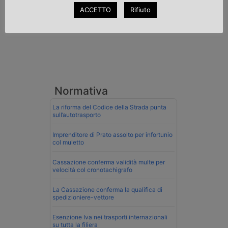
ACCETTO
Rifiuto
Normativa
La riforma del Codice della Strada punta
sull’autotrasporto
Imprenditore di Prato assolto per infortunio
col muletto
Cassazione conferma validità multe per
velocità col cronotachigrafo
La Cassazione conferma la qualifica di
spedizioniere-vettore
Esenzione Iva nei trasporti internazionali
su tutta la filiera