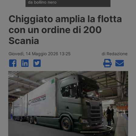
da bollino nero
Divieti di circolazione per i veicoli industriali
Chiggiato amplia la flotta
e potenziamento del personale Anas sulla
rete nazionale nel weekend che apre la
con un ordine di 200
settimana di Ferragosto, con oltre 25
milioni di spostamenti attesi tra il 7 e il 9
Scania
agosto 2026.
Giovedì, 14 Maggio 2026 13:25
di Redazione