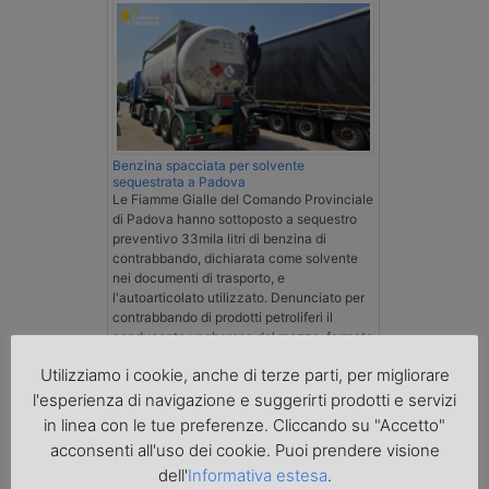
Benzina spacciata per solvente
sequestrata a Padova
Le Fiamme Gialle del Comando Provinciale
di Padova hanno sottoposto a sequestro
preventivo 33mila litri di benzina di
contrabbando, dichiarata come solvente
nei documenti di trasporto, e
l'autoarticolato utilizzato. Denunciato per
contrabbando di prodotti petroliferi il
conducente ungherese del mezzo, fermato
al valico di Tarvisio.
Utilizziamo i cookie, anche di terze parti, per migliorare
l'esperienza di navigazione e suggerirti prodotti e servizi
Transpotalk
in linea con le tue preferenze. Cliccando su "Accetto"
acconsenti all'uso dei cookie. Puoi prendere visione
dell'
Informativa estesa
.