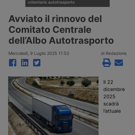
volontario autotrasporto
Il Comitato Centrale dell’Albo nazionale
Avviato il rinnovo del
degli Autotrasportatori ha pubblicato
l’elenco delle 133 imprese monoveicolari
Comitato Centrale
ammesse agli incentivi da 15mila euro per
l’uscita volontaria dal mercato, nell’ambito
dell’Albo Autotrasporto
del bando finanziato con 2 milioni di euro
per il 2026.
Mercoledì, 9 Luglio 2025 11:52
di Redazione
Il 22
dicembre
2025
scadrà
l’attuale