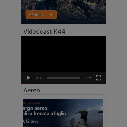
Videocast K44
Video
Player
00:00
08:26
Aereo