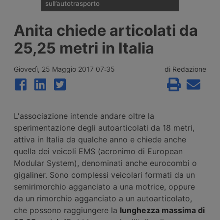
sull’autotrasporto
Il ministero dei Trasporti ha presentato alla
Anita chiede articolati da
fine di luglio 2026 le linee della riforma del
Codice della Strada: patente C1 a 17 anni,
25,25 metri in Italia
guida senza Cqc per un anno,
riorganizzazione delle sanzioni in 21 fasce,
digitalizzazione dei documenti e nuovo
Giovedì, 25 Maggio 2017 07:35
di Redazione
ruolo per gli ausiliari di Polizia Stradale.
L'associazione intende andare oltre la
sperimentazione degli autoarticolati da 18 metri,
attiva in Italia da qualche anno e chiede anche
quella dei veicoli EMS (acronimo di European
Modular System), denominati anche eurocombi o
gigaliner. Sono complessi veicolari formati da un
semirimorchio agganciato a una motrice, oppure
da un rimorchio agganciato a un autoarticolato,
che possono raggiungere la
lunghezza massima di