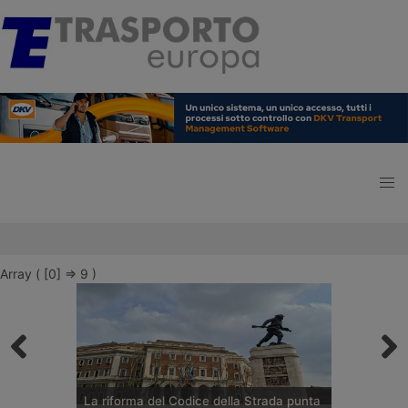
Array ( [0] => 9 )
La riforma del Codice della Strada punta