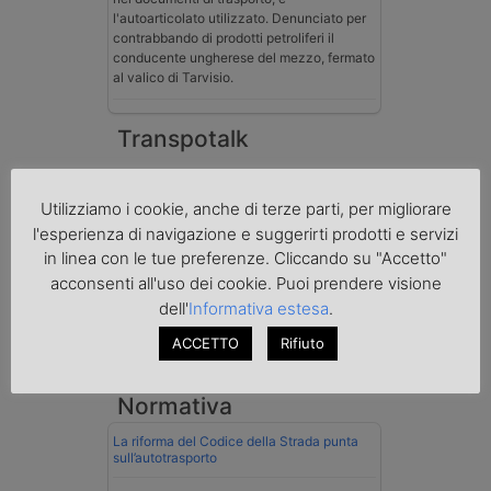
l'autoarticolato utilizzato. Denunciato per
contrabbando di prodotti petroliferi il
conducente ungherese del mezzo, fermato
al valico di Tarvisio.
Transpotalk
Utilizziamo i cookie, anche di terze parti, per migliorare
l'esperienza di navigazione e suggerirti prodotti e servizi
in linea con le tue preferenze. Cliccando su "Accetto"
acconsenti all'uso dei cookie. Puoi prendere visione
dell'
Informativa estesa
.
ACCETTO
Rifiuto
Normativa
La riforma del Codice della Strada punta
sull’autotrasporto