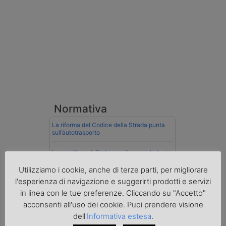
Normativa
La riforma del Codice della Strada punta
sull’autotrasporto
Imprenditore di Prato assolto per infortunio
col muletto
Utilizziamo i cookie, anche di terze parti, per migliorare
Cassazione conferma validità multe per
l'esperienza di navigazione e suggerirti prodotti e servizi
velocità col cronotachigrafo
in linea con le tue preferenze. Cliccando su "Accetto"
acconsenti all'uso dei cookie. Puoi prendere visione
La Cassazione conferma la qualifica di
spedizioniere-vettore
dell'
Informativa estesa
.