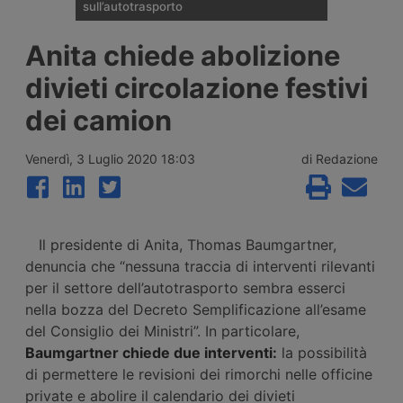
sull’autotrasporto
Il ministero dei Trasporti ha presentato alla
Anita chiede abolizione
fine di luglio 2026 le linee della riforma del
Codice della Strada: patente C1 a 17 anni,
divieti circolazione festivi
guida senza Cqc per un anno,
riorganizzazione delle sanzioni in 21 fasce,
dei camion
digitalizzazione dei documenti e nuovo
ruolo per gli ausiliari di Polizia Stradale.
Venerdì, 3 Luglio 2020 18:03
di Redazione
Il presidente di Anita, Thomas Baumgartner,
denuncia che “nessuna traccia di interventi rilevanti
per il settore dell’autotrasporto sembra esserci
nella bozza del Decreto Semplificazione all’esame
del Consiglio dei Ministri”. In particolare,
Baumgartner chiede due interventi:
la possibilità
di permettere le revisioni dei rimorchi nelle officine
private e abolire il calendario dei divieti