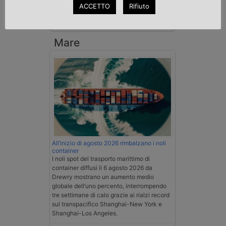
ACCETTO
Rifiuto
Esenzione Iva nei trasporti internazionali
su tutta la filiera
Mare
All’inizio di agosto 2026 rimbalzano i noli
container
I noli spot del trasporto marittimo di
container diffusi il 6 agosto 2026 da
Drewry mostrano un aumento medio
globale dell’uno percento, interrompendo
tre settimane di calo grazie ai rialzi record
sul transpacifico Shanghai-New York e
Shanghai-Los Angeles.