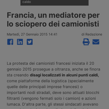
caldo
Un autista di veicoli industriali affiliato al
Francia, un mediatore per
sindacato spagnolo Sinacoas è stato
ricoverato per un colpo di calore dopo
lo sciopero dei camionisti
essere rimasto bloccato oltre 24 ore vicino
a Ontígola, in Spagna, con temperature
superiori ai 42 gradi e senza aria
Martedì, 27 Gennaio 2015 14:41
di Redazione
condizionata funzionante. Il sindacato
denuncia i ritardi dell’azienda nell’assistenza
stradale.
La protesta dei camionisti francesi iniziata il 20
gennaio 2015 prosegue a oltranza, anche se finora
sta creando
disagi localizzati in alcuni punti caldi,
come piattaforme della logistica (specialmente
quelle delle principali imprese francesi) o
importanti nodi stradali, deve sono attuati blocchi
filtranti (vengono fermati solo i camion) e azioni
lumaca. D'altra parte, gli stessi sindacati avevano