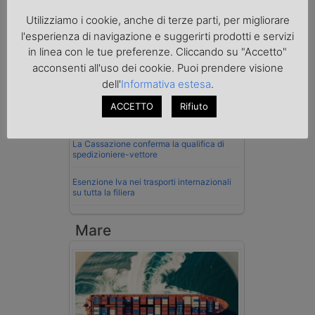
Normativa
Utilizziamo i cookie, anche di terze parti, per migliorare
La riforma del Codice della Strada punta
l'esperienza di navigazione e suggerirti prodotti e servizi
sull’autotrasporto
in linea con le tue preferenze. Cliccando su "Accetto"
acconsenti all'uso dei cookie. Puoi prendere visione
Imprenditore di Prato assolto per infortunio
col muletto
dell'
Informativa estesa
.
Cassazione conferma validità multe per
ACCETTO
Rifiuto
velocità col cronotachigrafo
La Cassazione conferma la qualifica di
spedizioniere-vettore
Esenzione Iva nei trasporti internazionali
su tutta la filiera
Mare