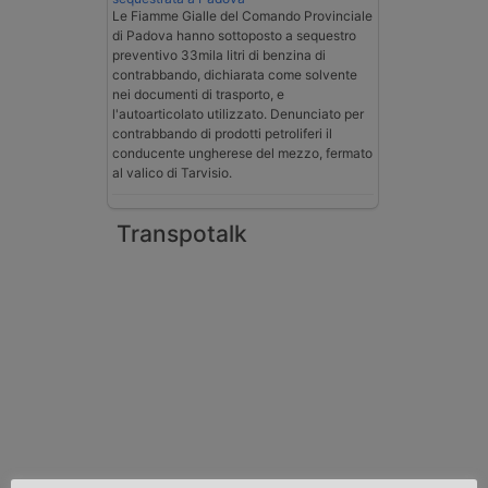
Le Fiamme Gialle del Comando Provinciale
di Padova hanno sottoposto a sequestro
preventivo 33mila litri di benzina di
contrabbando, dichiarata come solvente
nei documenti di trasporto, e
l'autoarticolato utilizzato. Denunciato per
contrabbando di prodotti petroliferi il
conducente ungherese del mezzo, fermato
al valico di Tarvisio.
Transpotalk