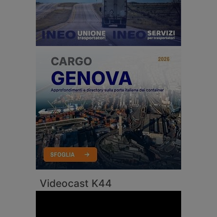
Videocast K44
Video
Player