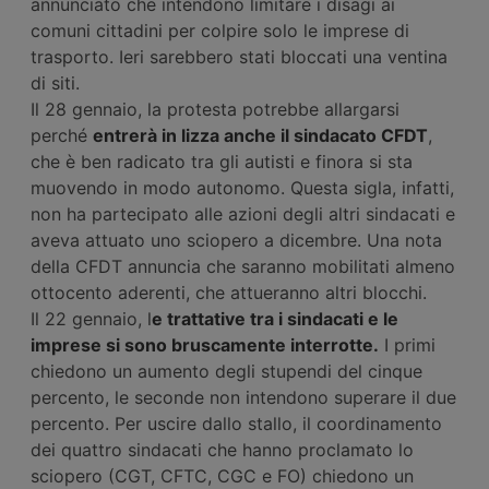
annunciato che intendono limitare i disagi ai
comuni cittadini per colpire solo le imprese di
trasporto. Ieri sarebbero stati bloccati una ventina
di siti.
Il 28 gennaio, la protesta potrebbe allargarsi
perché
entrerà in lizza anche il sindacato CFDT
,
che è ben radicato tra gli autisti e finora si sta
muovendo in modo autonomo. Questa sigla, infatti,
non ha partecipato alle azioni degli altri sindacati e
aveva attuato uno sciopero a dicembre. Una nota
della CFDT annuncia che saranno mobilitati almeno
ottocento aderenti, che attueranno altri blocchi.
Il 22 gennaio, l
e trattative tra i sindacati e le
imprese si sono bruscamente interrotte.
I primi
chiedono un aumento degli stupendi del cinque
percento, le seconde non intendono superare il due
percento. Per uscire dallo stallo, il coordinamento
dei quattro sindacati che hanno proclamato lo
sciopero (CGT, CFTC, CGC e FO) chiedono un