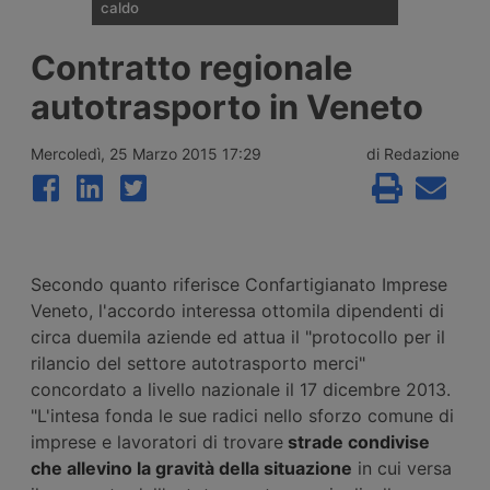
caldo
Un autista di veicoli industriali affiliato al
Contratto regionale
sindacato spagnolo Sinacoas è stato
ricoverato per un colpo di calore dopo
autotrasporto in Veneto
essere rimasto bloccato oltre 24 ore vicino
a Ontígola, in Spagna, con temperature
superiori ai 42 gradi e senza aria
Mercoledì, 25 Marzo 2015 17:29
di Redazione
condizionata funzionante. Il sindacato
denuncia i ritardi dell’azienda nell’assistenza
stradale.
Secondo quanto riferisce Confartigianato Imprese
Veneto, l'accordo interessa ottomila dipendenti di
circa duemila aziende ed attua il "protocollo per il
rilancio del settore autotrasporto merci"
concordato a livello nazionale il 17 dicembre 2013.
"L'intesa fonda le sue radici nello sforzo comune di
imprese e lavoratori di trovare
strade condivise
che allevino la gravità della situazione
in cui versa