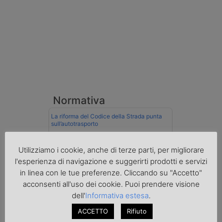
Normativa
La riforma del Codice della Strada punta
sull’autotrasporto
Imprenditore di Prato assolto per infortunio
Utilizziamo i cookie, anche di terze parti, per migliorare
col muletto
l'esperienza di navigazione e suggerirti prodotti e servizi
Cassazione conferma validità multe per
in linea con le tue preferenze. Cliccando su "Accetto"
velocità col cronotachigrafo
acconsenti all'uso dei cookie. Puoi prendere visione
dell'
Informativa estesa
.
La Cassazione conferma la qualifica di
spedizioniere-vettore
ACCETTO
Rifiuto