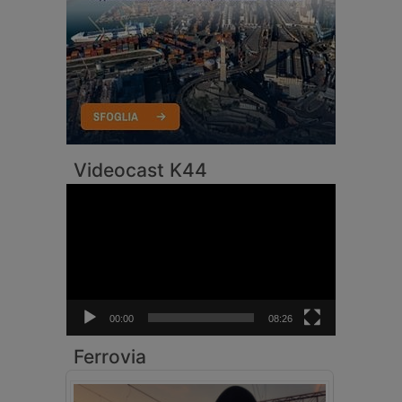
Videocast K44
Video
Player
00:00
08:26
Ferrovia