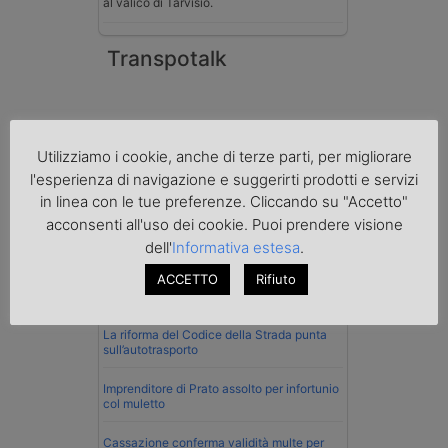
al valico di Tarvisio.
Transpotalk
Utilizziamo i cookie, anche di terze parti, per migliorare
l'esperienza di navigazione e suggerirti prodotti e servizi
in linea con le tue preferenze. Cliccando su "Accetto"
acconsenti all'uso dei cookie. Puoi prendere visione
dell'
Informativa estesa
.
ACCETTO
Rifiuto
Normativa
La riforma del Codice della Strada punta
sull’autotrasporto
Imprenditore di Prato assolto per infortunio
col muletto
Cassazione conferma validità multe per