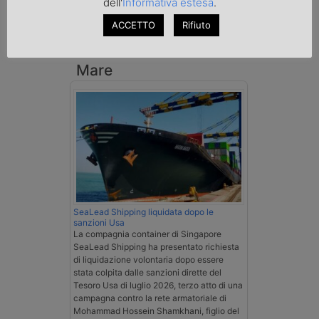
dell'
Informativa estesa
.
Esenzione Iva nei trasporti internazionali
ACCETTO
Rifiuto
su tutta la filiera
Mare
SeaLead Shipping liquidata dopo le
sanzioni Usa
La compagnia container di Singapore
SeaLead Shipping ha presentato richiesta
di liquidazione volontaria dopo essere
stata colpita dalle sanzioni dirette del
Tesoro Usa di luglio 2026, terzo atto di una
campagna contro la rete armatoriale di
Mohammad Hossein Shamkhani, figlio del