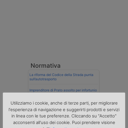
Normativa
La riforma del Codice della Strada punta
sull’autotrasporto
Imprenditore di Prato assolto per infortunio
col muletto
Utilizziamo i cookie, anche di terze parti, per migliorare
Cassazione conferma validità multe per
l'esperienza di navigazione e suggerirti prodotti e servizi
velocità col cronotachigrafo
in linea con le tue preferenze. Cliccando su "Accetto"
La Cassazione conferma la qualifica di
acconsenti all'uso dei cookie. Puoi prendere visione
spedizioniere-vettore