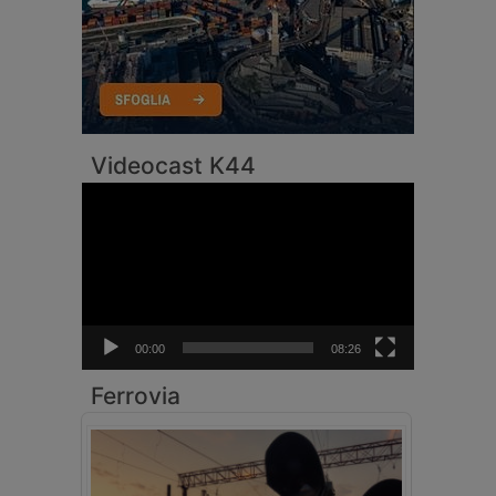
Videocast K44
Video
Player
00:00
08:26
Ferrovia