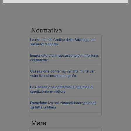
Normativa
La riforma del Codice della Strada punta
sull’autotrasporto
Imprenditore di Prato assolto per infortunio
col muletto
Cassazione conferma validità multe per
velocità col cronotachigrafo
La Cassazione conferma la qualifica di
spedizioniere-vettore
Esenzione Iva nei trasporti internazionali
su tutta la filiera
Mare