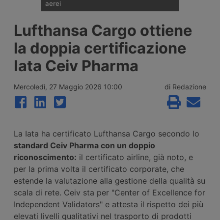
aerei
I noli spot del trasporto aereo delle merci
Lufthansa Cargo ottiene
sono saliti del 28% su base annua a luglio,
a 3,12 dollari per kg, ma il ritmo di crescita
la doppia certificazione
rallenta per il secondo mese consecutivo.
Secondo Xeneta il mercato affronta una
Iata Ceiv Pharma
seconda metà del 2026 più debole, con
pochi segnali di stagione di punta.
Mercoledì, 27 Maggio 2026 10:00
di Redazione
La Iata ha certificato Lufthansa Cargo secondo lo
standard Ceiv Pharma con un doppio
riconoscimento:
il certificato airline, già noto, e
per la prima volta il certificato corporate, che
estende la valutazione alla gestione della qualità su
scala di rete. Ceiv sta per "Center of Excellence for
Independent Validators" e attesta il rispetto dei più
elevati livelli qualitativi nel trasporto di prodotti