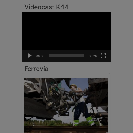
Videocast K44
Video
Player
00:00
08:26
Ferrovia