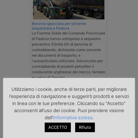
Benzina spacciata per solvente
sequestrata a Padova
Le Fiamme Gialle del Comando Provinciale
di Padova hanno sottoposto a sequestro
preventivo 33mila litri di benzina di
contrabbando, dichiarata come solvente
nei documenti di trasporto, e
l'autoarticolato utilizzato. Denunciato per
contrabbando di prodotti petroliferi il
conducente ungherese del mezzo, fermato
al valico di Tarvisio.
Utilizziamo i cookie, anche di terze parti, per migliorare
Transpotalk
l'esperienza di navigazione e suggerirti prodotti e servizi
in linea con le tue preferenze. Cliccando su "Accetto"
acconsenti all'uso dei cookie. Puoi prendere visione
dell'
Informativa estesa
.
ACCETTO
Rifiuto