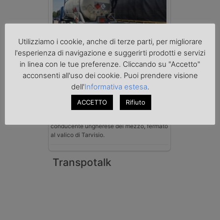
Utilizziamo i cookie, anche di terze parti, per migliorare
Benzina spacciata per solvente
l'esperienza di navigazione e suggerirti prodotti e servizi
sequestrata a Padova
in linea con le tue preferenze. Cliccando su "Accetto"
Le Fiamme Gialle del Comando Provinciale
di Padova hanno sottoposto a sequestro
acconsenti all'uso dei cookie. Puoi prendere visione
preventivo 33mila litri di benzina di
dell'
Informativa estesa
.
contrabbando, dichiarata come solvente
nei documenti di trasporto, e
ACCETTO
Rifiuto
l'autoarticolato utilizzato. Denunciato per
contrabbando di prodotti petroliferi il
conducente ungherese del mezzo, fermato
al valico di Tarvisio.
Transpotalk