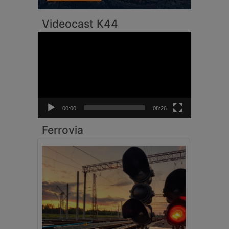
Videocast K44
Video
Player
00:00
08:26
Ferrovia