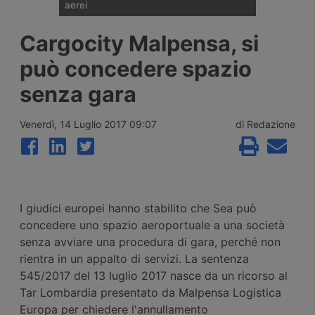
aerei
I noli spot del trasporto aereo delle merci
Cargocity Malpensa, si
sono saliti del 28% su base annua a luglio,
a 3,12 dollari per kg, ma il ritmo di crescita
può concedere spazio
rallenta per il secondo mese consecutivo.
Secondo Xeneta il mercato affronta una
senza gara
seconda metà del 2026 più debole, con
pochi segnali di stagione di punta.
Venerdì, 14 Luglio 2017 09:07
di Redazione
I giudici europei hanno stabilito che Sea può
concedere uno spazio aeroportuale a una società
senza avviare una procedura di gara, perché non
rientra in un appalto di servizi. La sentenza
545/2017 del 13 luglio 2017 nasce da un ricorso al
Tar Lombardia presentato da Malpensa Logistica
Europa per chiedere l'annullamento