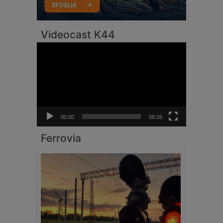
Videocast K44
Video
Player
00:00
08:26
Ferrovia