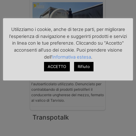
Utilizziamo i cookie, anche di terze parti, per migliorare
l'esperienza di navigazione e suggerirti prodotti e servizi
in linea con le tue preferenze. Cliccando su "Accetto"
Benzina spacciata per solvente
acconsenti all'uso dei cookie. Puoi prendere visione
sequestrata a Padova
dell'
Informativa estesa
.
Le Fiamme Gialle del Comando Provinciale
di Padova hanno sottoposto a sequestro
ACCETTO
Rifiuto
preventivo 33mila litri di benzina di
contrabbando, dichiarata come solvente
nei documenti di trasporto, e
l'autoarticolato utilizzato. Denunciato per
contrabbando di prodotti petroliferi il
conducente ungherese del mezzo, fermato
al valico di Tarvisio.
Transpotalk