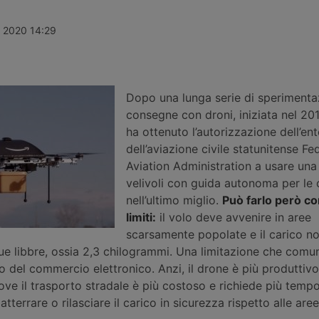
oporto di
Alha Holding da parte di BCube,
rilevazioni de
hl decollato
operazione che riguarda i servizi di
Nord America
un oggetto
assistenza a terra e di rampa per il
crescita dei 
e 2020 14:29
terrato
cargo aereo negli scali di Malpensa
con il fattore
r. La polizia
e Fiumicino, ravvisando concreti
46,9%.
rischi per la concorrenza.
Dopo una lunga serie di sperimentaz
consegne con droni, iniziata nel 2
ha ottenuto l’autorizzazione dell’ent
dell’aviazione civile statunitense Fe
Aviation Administration a usare una 
velivoli con guida autonoma per le
nell’ultimo miglio.
Può farlo però co
limiti:
il volo deve avvenire in aree
scarsamente popolate e il carico n
que libbre, ossia 2,3 chilogrammi. Una limitazione che com
o del commercio elettronico. Anzi, il drone è più produttiv
 dove il trasporto stradale è più costoso e richiede più temp
tterrare o rilasciare il carico in sicurezza rispetto alle are