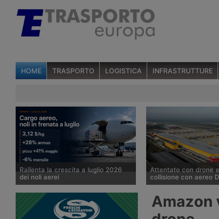
HOME
TRASPORTO
LOGISTICA
INFRASTRUTTURE
Rallenta la crescita a luglio 2026
Attentato con drone 
dei noli aerei
collisione con aereo D
I noli spot del trasporto aereo delle
Un drone con un presu
Amazon v
merci sono saliti del 28% su base
stato individuato la not
annua a luglio, a 3,12 dollari per kg,
agosto nei pressi di un
drone