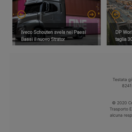
Iveco Schouten svela nei Paesi
DP World
Bassi il nuovo Strator
taglia 3
Testata gi
8241 
© 2020 Cro
Trasporto E
alcuna respo