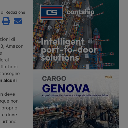
lla Iata, trainato dal
ma il settore resta concentrato al
 e dal ritorno alla
Nord e frenato dal fenomeno
vettori mediorientali,
dell’aviocamionato verso i grandi hub
di Redazione
 di carico salito al
del Nord Europa. La strategia punta
su digitalizzazione doganale,
cargocity e intermodalità ferroviaria.
ioni di
013, Amazon
e
deral
flotta di
 consegne
n alcuni
on deve
unque non
o proprio
o e dove
e urbane.