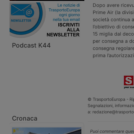
Dopo avere ricevut
Prime Air (la divi
società continua 
l’obiettivo di con
15 miglia dal deco
per consegna a do
Podcast K44
consegna regolare
prima l’autorizzazi
© TrasportoEuropa - Rip
Segnalazioni, informazio
a: redazione@trasporto
Cronaca
Puoi commentare quest