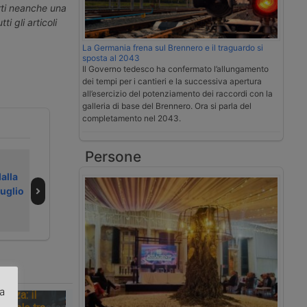
erti neanche una
ti gli articoli
La Germania frena sul Brennero e il traguardo si
sposta al 2043
Il Governo tedesco ha confermato l’allungamento
dei tempi per i cantieri e la successiva apertura
all’esercizio del potenziamento dei raccordi con la
galleria di base del Brennero. Ora si parla del
completamento nel 2043.
Persone
Il dazio UE sui
La Filt proclama
alla
pacchi riscrive i
in Lombardia
luglio
flussi della
l’Amazon Strike
logistica
Day per gli autisti
za
tezza: il