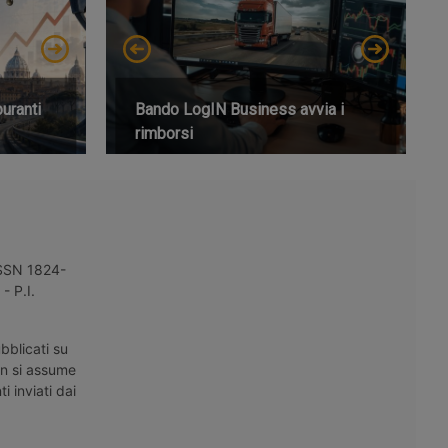
buranti
Bando LogIN Business avvia i
rimborsi
 ISSN 1824-
- P.I.
bblicati su
on si assume
i inviati dai