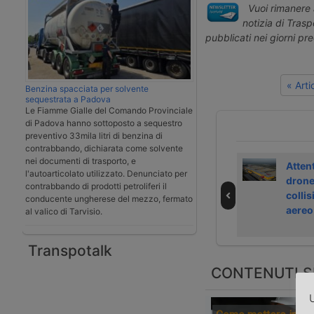
Vuoi rimanere 
notizia di Tras
pubblicati nei giorni pr
« Art
Benzina spacciata per solvente
sequestrata a Padova
Le Fiamme Gialle del Comando Provinciale
di Padova hanno sottoposto a sequestro
preventivo 33mila litri di benzina di
contrabbando, dichiarata come solvente
nei documenti di trasporto, e
Il Governo rinvia
Amazon vuole
Atten
l'autoarticolato utilizzato. Denunciato per
a luglio 2026 la
portare i robot
drone
contrabbando di prodotti petroliferi il
tassa sui pacchi
dal magazzino
colli
conducente ungherese del mezzo, fermato
esteri
alla porta di casa
aereo 
al valico di Tarvisio.
Transpotalk
CONTENUTI S
U