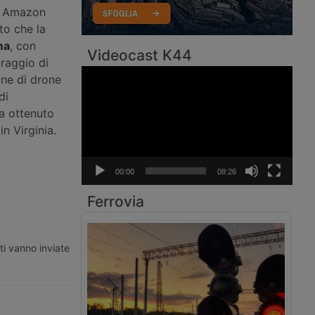
di Amazon
to che la
ma
, con
Videocast K44
 raggio di
Video
one di drone
Player
di
a ottenuto
in Virginia.
00:00
08:26
Ferrovia
ti vanno inviate