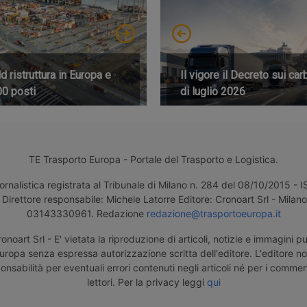
 ristruttura in Europa e
Il vigore il Decreto sui car
00 posti
di luglio 2026
TE Trasporto Europa - Portale del Trasporto e Logistica.
ornalistica registrata al Tribunale di Milano n. 284 del 08/10/2015 -
Direttore responsabile: Michele Latorre Editore: Cronoart Srl - Milano 
03143330961. Redazione
redazione@trasportoeuropa.it
noart Srl - E' vietata la riproduzione di articoli, notizie e immagini pu
uropa senza espressa autorizzazione scritta dell'editore. L'editore n
nsabilità per eventuali errori contenuti negli articoli né per i comment
lettori. Per la privacy leggi
qui