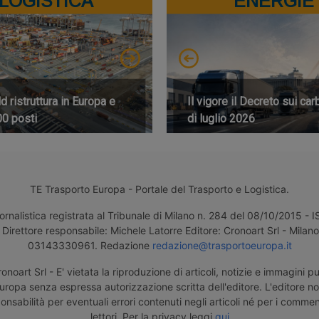
LOGISTICA
ENERGIE
 ristruttura in Europa e
Il vigore il Decreto sui car
00 posti
di luglio 2026
TE Trasporto Europa - Portale del Trasporto e Logistica.
ornalistica registrata al Tribunale di Milano n. 284 del 08/10/2015 -
Direttore responsabile: Michele Latorre Editore: Cronoart Srl - Milano 
03143330961. Redazione
redazione@trasportoeuropa.it
noart Srl - E' vietata la riproduzione di articoli, notizie e immagini pu
uropa senza espressa autorizzazione scritta dell'editore. L'editore n
nsabilità per eventuali errori contenuti negli articoli né per i comment
lettori. Per la privacy leggi
qui