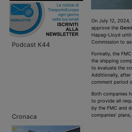
On July 12, 2024,
approve the
Gemin
Hapag-Lloyd until
Commission to ass
Podcast K44
Formally, the FM
the shipping comp
to evaluate the co
Additionally, afte
comment period o
Both companies ha
to provide all req
by the FMC and do
companies' plans, 
Cronaca