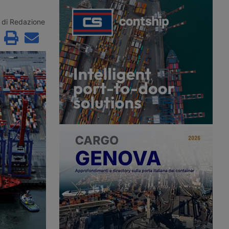
roceedings since 2
the second consecutive month.
to Aventra for an
According to Xeneta, the market
sum. Most of the
faces a weaker second half of 2026,
di Redazione
jobs have been saved
with few signs of a peak season.
continuity has been
customers in the
precision
g and logistics