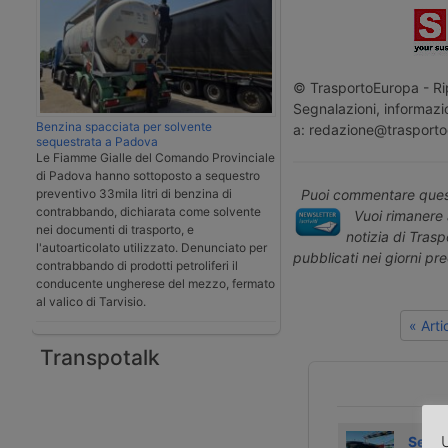
© TrasportoEuropa - Rip
Segnalazioni, informazio
Benzina spacciata per solvente
a: redazione@trasporto
sequestrata a Padova
Le Fiamme Gialle del Comando Provinciale
di Padova hanno sottoposto a sequestro
preventivo 33mila litri di benzina di
Puoi commentare quest
contrabbando, dichiarata come solvente
Vuoi rimanere 
nei documenti di trasporto, e
notizia di Tras
l'autoarticolato utilizzato. Denunciato per
pubblicati nei giorni pr
contrabbando di prodotti petroliferi il
conducente ungherese del mezzo, fermato
al valico di Tarvisio.
« Art
Transpotalk
U
Laghezza avvia
Airfreight rate
SeaL