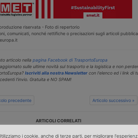
roduzione riservata - Foto di repertorio
ni, comunicati, nonché rettifiche o precisazioni sugli articoli pubblica
europa.it
o articolo nella
pagina Facebook di TrasportoEuropa
aggiornato sulle ultime novità sul trasporto e la logistica e non perd
portoEuropa?
Iscriviti alla nostra Newsletter
con l'elenco ed i link di tut
ecedenti l'invio. Gratuita e NO SPAM!
icolo precedente
Articolo successivo »
ARTICOLI CORRELATI
tilizziamo i cookie, anche di terze parti, per migliorare l'esperien
ead
Italy faces
DP World