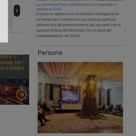
 in
settimana
frena sul
La Germania frena sul Brennero e il traguardo si
sposta al 2043
cuts
dell’estate 2026
Brennero e il
.
Il Governo tedesco ha confermato l’allungamento
da bollino nero
traguardo si
dei tempi per i cantieri e la successiva apertura
sposta al 2043
all’esercizio del potenziamento dei raccordi con la
galleria di base del Brennero. Ora si parla del
completamento nel 2043.
Persone
tezza: il
ionale tra
tà e l’ombra