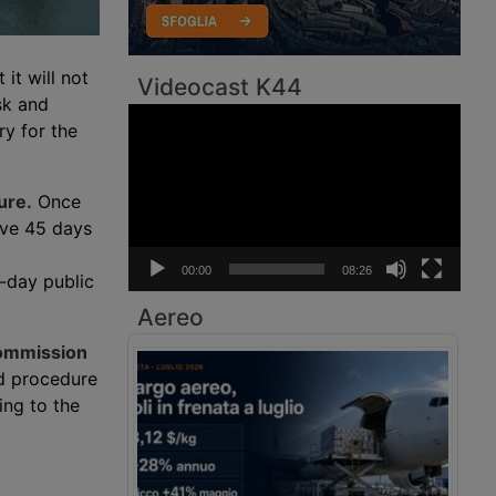
it will not
Videocast K44
k and
Video
y for the
Player
ure.
Once
ave 45 days
00:00
08:26
5-day public
Aereo
ommission
rd procedure
ing to the