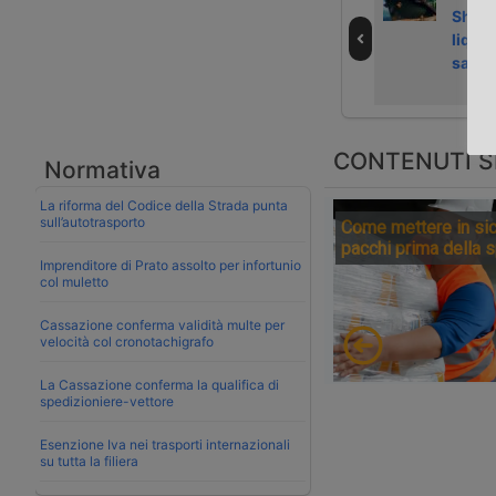
servizi su
growth slows in
Shipp
Regolamento
July 2026
liquid
deforestazione
sanzi
CONTENUTI S
Normativa
La riforma del Codice della Strada punta
sull’autotrasporto
Come mettere in sic
pacchi prima della 
Imprenditore di Prato assolto per infortunio
col muletto
Cassazione conferma validità multe per
velocità col cronotachigrafo
La Cassazione conferma la qualifica di
spedizioniere-vettore
Esenzione Iva nei trasporti internazionali
su tutta la filiera