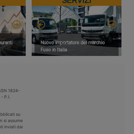
SERVIZI
buranti
Nuovo importatore del marchio
Fuso in Italia
 ISSN 1824-
- P.I.
bblicati su
on si assume
i inviati dai