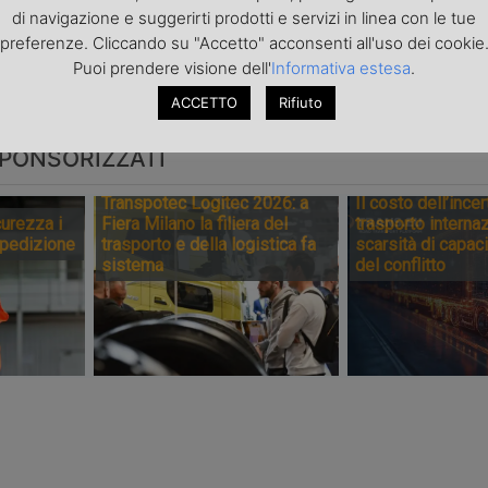
ing
second ‘black
restructures
di navigazione e suggerirti prodotti e servizi in linea con le tue
ata dopo le
alert’ weekend of
Europe and 
preferenze. Cliccando su "Accetto" acconsenti all'uso dei cookie
oni Usa
summer 2026
300 jobs
Puoi prendere visione dell'
Informativa estesa
.
ACCETTO
Rifiuto
PONSORIZZATI
Transpotec Logitec 2026: a
Il costo dell’incer
urezza i
Fiera Milano la filiera del
trasporto internaz
spedizione
trasporto e della logistica fa
scarsità di capaci
sistema
del conflitto