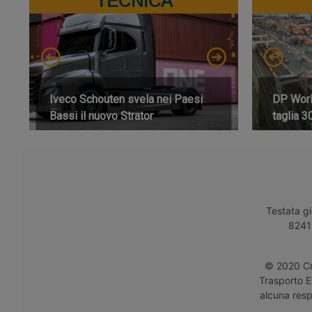
TECNICA
Iveco Schouten svela nei Paesi
DP World
Bassi il nuovo Strator
taglia 3
Testata gi
8241 
© 2020 Cro
Trasporto E
alcuna respo