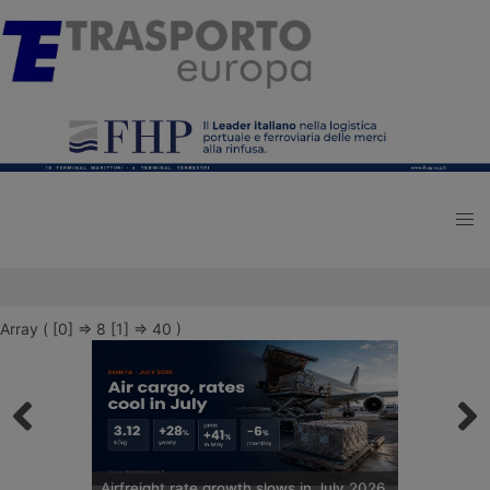
Array ( [0] => 8 [1] => 40 )
Airfreight rate growth slows in July 2026