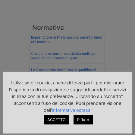
Normativa
Imprenditore di Prato assolto per infortunio
col muletto
Cassazione conferma validità multe per
velocità col cronotachigrafo
La Cassazione conferma la qualifica di
spedizioniere-vettore
Utilizziamo i cookie, anche di terze parti, per migliorare
Esenzione Iva nei trasporti internazionali
l'esperienza di navigazione e suggerirti prodotti e servizi
su tutta la filiera
in linea con le tue preferenze. Cliccando su "Accetto"
Nuovi chiarimenti sull’uso del
acconsenti all'uso dei cookie. Puoi prendere visione
cronotachigrafo smart di seconda
dell'
Informativa estesa
.
generazione
ACCETTO
Rifiuto
Mare