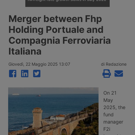
Spot rates for air cargo rose 28% year on
Merger between Fhp
year in July, to $3.12 per kg, but the pace
of growth slowed for the second
Holding Portuale and
consecutive month. According to Xeneta,
the market faces a weaker second half of
Compagnia Ferroviaria
2026, with few signs of a peak season.
Italiana
Giovedì, 22 Maggio 2025 13:07
di Redazione
On 21
May
2025, the
fund
manager
F2i