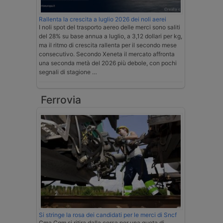
Rallenta la crescita a luglio 2026 dei noli aerei
I noli spot del trasporto aereo delle merci sono saliti
del 28% su base annua a luglio, a 3,12 dollari per kg,
ma il ritmo di crescita rallenta per il secondo mese
consecutivo. Secondo Xeneta il mercato affronta
una seconda metà del 2026 più debole, con pochi
segnali di stagione …
Ferrovia
Si stringe la rosa dei candidati per le merci di Sncf
Cma Cgm si ritira dalla corsa per una quota di