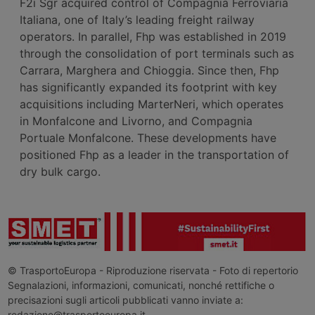
F2i Sgr acquired control of Compagnia Ferroviaria
Italiana, one of Italy’s leading freight railway
operators. In parallel, Fhp was established in 2019
through the consolidation of port terminals such as
Carrara, Marghera and Chioggia. Since then, Fhp
has significantly expanded its footprint with key
acquisitions including MarterNeri, which operates
in Monfalcone and Livorno, and Compagnia
Portuale Monfalcone. These developments have
positioned Fhp as a leader in the transportation of
dry bulk cargo.
© TrasportoEuropa - Riproduzione riservata - Foto di repertorio
Segnalazioni, informazioni, comunicati, nonché rettifiche o
precisazioni sugli articoli pubblicati vanno inviate a:
redazione@trasportoeuropa.it