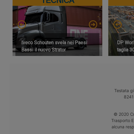
TECNICA
Iveco Schouten svela nei Paesi
DP World
Bassi il nuovo Strator
taglia 3
Testata gi
8241 
© 2020 Cro
Trasporto E
alcuna respo