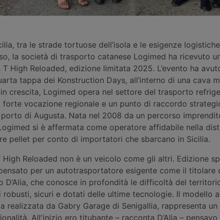
ilia, tra le strade tortuose dell’isola e le esigenze logistiche
sso, la società di trasporto catanese Logimed ha ricevuto 
 T High Reloaded, edizione limitata 2025. L’evento ha avut
arta tappa dei Konstruction Days, all’interno di una cava m
in crescita, Logimed opera nel settore del trasporto refrige
a forte vocazione regionale e un punto di raccordo strategi
 porto di Augusta. Nata nel 2008 da un percorso imprendito
 Logimed si è affermata come operatore affidabile nella dist
re pellet per conto di importatori che sbarcano in Sicilia.
T High Reloaded non è un veicolo come gli altri. Edizione sp
pensato per un autotrasportatore esigente come il titolare 
D’Alia, che conosce in profondità le difficoltà del territorio
robusti, sicuri e dotati delle ultime tecnologie. Il modello 
va realizzata da Gabry Garage di Senigallia, rappresenta u
zionalità. All'inizio ero titubante – racconta D’Alia – pensav