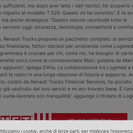
o sufficienti, ma dopo aver letto i dati tecnici, ho scoperto 
 rispetto al modello T 520. Questo mi ha convinto”. E la sc
, ma anche strategica: “Questo veicolo racchiude tutte le
e servono oggi: sicurezza, tecnologia, connettività e comfor
o, Renault Trucks propone un pacchetto completo di servizi
za finanziaria, fattori decisivi per un’azienda come Logimed
rammata è cruciale per chi, come noi, ha bisogno di certe
eferente unico come la concessionaria Mavi, guidata da Mar
e aggiunto”, spiega D’Alia. La collaborazione tra Logimed e
tti le radici in una lunga relazione di fiducia e supporto. A
io, curato da Renault Trucks Financial Services, ha giocato
 già usufruito dei loro servizi e mi ero trovato bene. È l’un
 vuole lavorare con tranquillità”, aggiunge il titolare di Lo
tilizziamo i cookie, anche di terze parti, per migliorare l'esperien