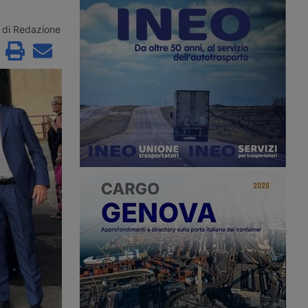
 all’anno precedente.
propria rete nella logistica integrata,
 partner italiano della
nel trasporto merci e nelle attività
a il proprio ruolo con
terminalistiche portuali attraverso una
di Redazione
zioni nel Centro Italia e
realtà storica del settore.
 verso il Project