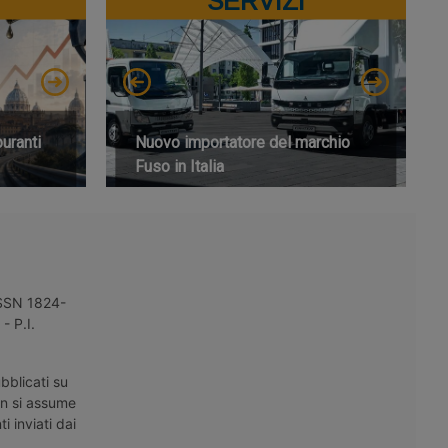
SERVIZI
buranti
Nuovo importatore del marchio
Fuso in Italia
 ISSN 1824-
- P.I.
bblicati su
on si assume
i inviati dai