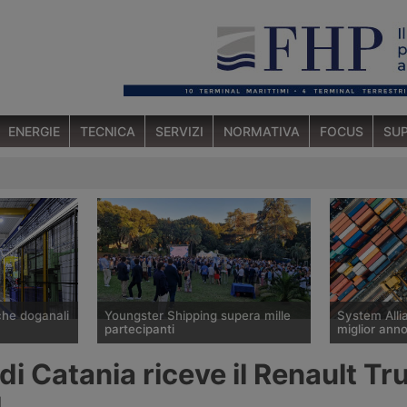
ENERGIE
TECNICA
SERVIZI
NORMATIVA
FOCUS
SUP
che doganali
Youngster Shipping supera mille
System Alli
partecipanti
miglior anno
ana
Il Youngster Shipping Summer Party
Il network e
i Catania riceve il Renault Tr
 di
organizzato a giugno 2026 dal
supera i 3,5 
 per
Gruppo Giovani di Assagenti ha
2025, con un
d