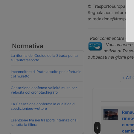
© TrasportoEuropa - Rip
Segnalazioni, informazio
a: redazione@trasporto
Puoi commentare quest
Vuoi rimanere 
Normativa
notizia di Tras
La riforma del Codice della Strada punta
pubblicati nei giorni pr
sull’autotrasporto
Imprenditore di Prato assolto per infortunio
col muletto
« Art
Cassazione conferma validità multe per
velocità col cronotachigrafo
La Cassazione conferma la qualifica di
spedizioniere-vettore
Ancora più
Nuova casa e
Renau
digitali i camion
nuovo vertice per
rinno
Esenzione Iva nei trasporti internazionali
Renault Trucks
Renault Trucks
cinem
su tutta la filiera
Italia
camio