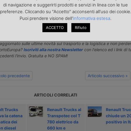
di navigazione e suggerirti prodotti e servizi in linea con le tue
roduzione riservata - Foto di repertorio
preferenze. Cliccando su "Accetto" acconsenti all'uso dei cookie
ni, comunicati, nonché rettifiche o precisazioni sugli articoli pubblica
Puoi prendere visione dell'
Informativa estesa
.
europa.it
ACCETTO
Rifiuto
o articolo nella
pagina Facebook di TrasportoEuropa
aggiornato sulle ultime novità sul trasporto e la logistica e non perd
portoEuropa?
Iscriviti alla nostra Newsletter
con l'elenco ed i link di tut
ecedenti l'invio. Gratuita e NO SPAM!
icolo precedente
Articolo successivo »
ARTICOLI CORRELATI
lt Trucks
Renault Trucks al
Renault Tru
va la catena
Transpotec col T
chiude un 2
atica dei
780 elettrico da
positivo in It
n diesel
660 km e