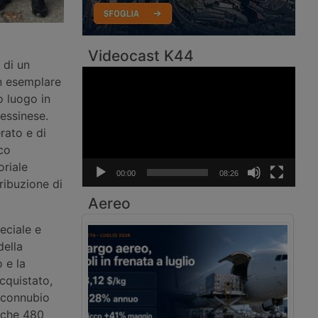
Videocast K44
 di un
Video
un esemplare
Player
o luogo in
essinese.
rato e di
co
riale
00:00
08:26
ribuzione di
Aereo
eciale e
della
 e la
acquistato,
n connubio
o che 480