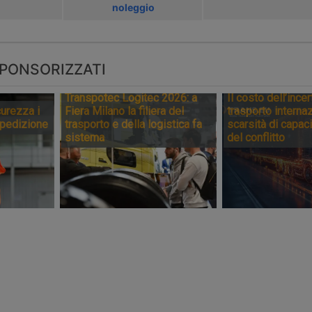
noleggio
PONSORIZZATI
Transpotec Logitec 2026: a
Il costo dell’incer
urezza i
Fiera Milano la filiera del
trasporto internaz
spedizione
trasporto e della logistica fa
scarsità di capaci
sistema
del conflitto