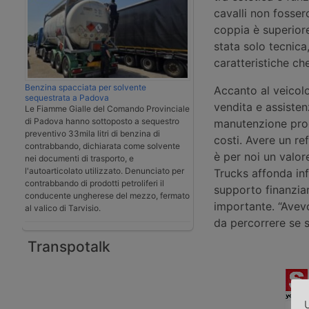
cavalli non fosser
coppia è superiore
stata solo tecnica
caratteristiche ch
Benzina spacciata per solvente
Accanto al veicol
sequestrata a Padova
vendita e assisten
Le Fiamme Gialle del Comando Provinciale
di Padova hanno sottoposto a sequestro
manutenzione prog
preventivo 33mila litri di benzina di
costi. Avere un r
contrabbando, dichiarata come solvente
è per noi un valor
nei documenti di trasporto, e
l'autoarticolato utilizzato. Denunciato per
Trucks affonda infa
contrabbando di prodotti petroliferi il
supporto finanziar
conducente ungherese del mezzo, fermato
importante. “Avevo
al valico di Tarvisio.
da percorrere se si
Transpotalk
U