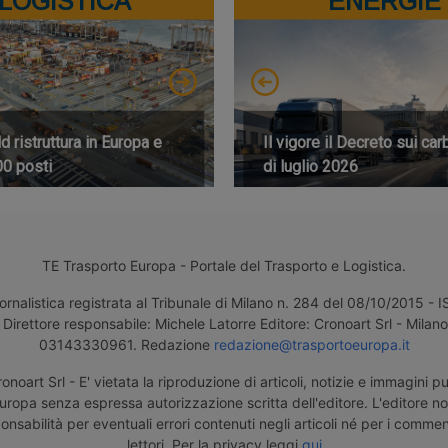
LOGISTICA
ENERGIE
 ristruttura in Europa e
Il vigore il Decreto sui car
00 posti
di luglio 2026
TE Trasporto Europa - Portale del Trasporto e Logistica.
ornalistica registrata al Tribunale di Milano n. 284 del 08/10/2015 -
Direttore responsabile: Michele Latorre Editore: Cronoart Srl - Milano 
03143330961. Redazione
redazione@trasportoeuropa.it
noart Srl - E' vietata la riproduzione di articoli, notizie e immagini pu
uropa senza espressa autorizzazione scritta dell'editore. L'editore n
nsabilità per eventuali errori contenuti negli articoli né per i comment
lettori. Per la privacy leggi
qui