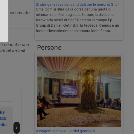
Si stringe la rosa dei candidati per le merci di Sncf
Cma Cgm si ritira dalla corsa per una quota di
.
ti vanno inviate
minoranza in Rail Logistics Europe, la divisione
ferroviaria merci di Sncf. Restano in campo Ep
Group di Daniel Křetínský, la tedesca Rhenus e un
fondo d’investimento non ancora identificato.
erti neanche una
Persone
ti gli articoli
cks
Una cargobici
Renault Trucks
025
progettata per la
consolida la
alia
logistica urbana
strategia elettrica
a Solutrans 2025
Assagenti rinnova i vertici genovesi