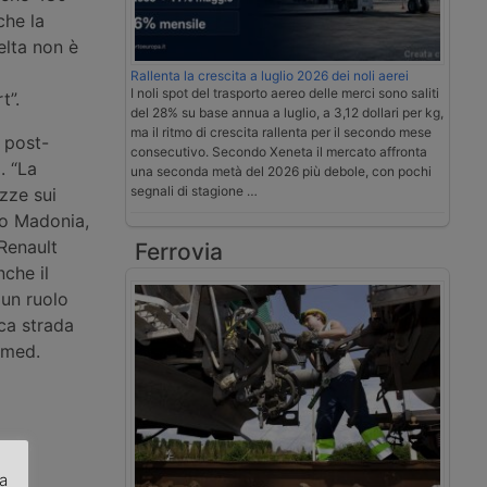
che la
elta non è
Rallenta la crescita a luglio 2026 dei noli aerei
I noli spot del trasporto aereo delle merci sono saliti
t”.
del 28% su base annua a luglio, a 3,12 dollari per kg,
ma il ritmo di crescita rallenta per il secondo mese
 post-
consecutivo. Secondo Xeneta il mercato affronta
. “La
una seconda metà del 2026 più debole, con pochi
segnali di stagione …
zze sui
io Madonia,
 Renault
Ferrovia
nche il
 un ruolo
ica strada
gimed.
za