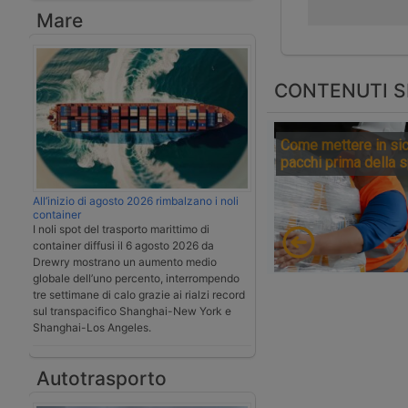
Mare
CONTENUTI S
Come mettere in sic
pacchi prima della 
All’inizio di agosto 2026 rimbalzano i noli
container
I noli spot del trasporto marittimo di
container diffusi il 6 agosto 2026 da
Drewry mostrano un aumento medio
globale dell’uno percento, interrompendo
tre settimane di calo grazie ai rialzi record
sul transpacifico Shanghai-New York e
Shanghai-Los Angeles.
Autotrasporto