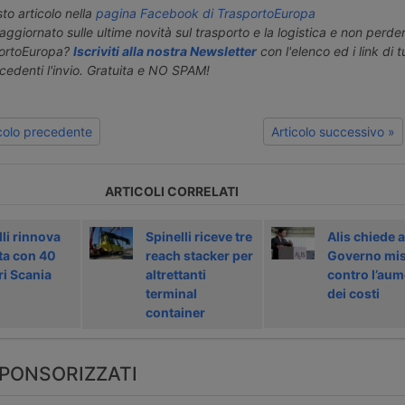
o articolo nella
pagina Facebook di TrasportoEuropa
aggiornato sulle ultime novità sul trasporto e la logistica e non perd
portoEuropa?
Iscriviti alla nostra Newsletter
con l'elenco ed i link di tut
ecedenti l'invio. Gratuita e NO SPAM!
icolo precedente
Articolo successivo »
ARTICOLI CORRELATI
li rinnova
Spinelli riceve tre
Alis chiede a
tta con 40
reach stacker per
Governo mi
ri Scania
altrettanti
contro l’au
terminal
dei costi
container
PONSORIZZATI