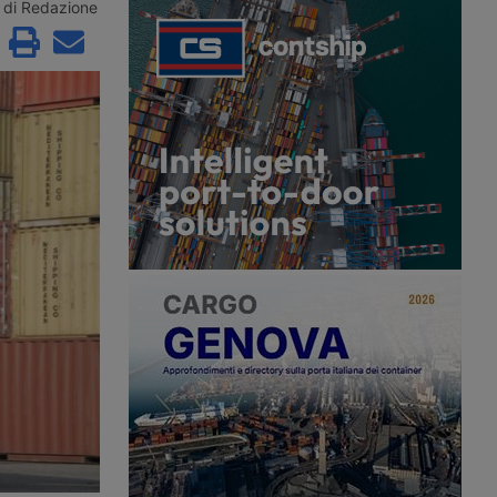
 all’anno precedente.
proprio modello integrato: trasporto
di Redazione
 partner italiano della
multimodale, magazzini specializzati,
a il proprio ruolo con
catena del freddo e sistemi digitali
zioni nel Centro Italia e
per rendere più controllabili processi,
 verso il Project
flussi e decisioni operative.