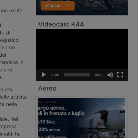
una realtà
Videocast K44
l
Video
to di
Player
logistico
egmento
dei
nserisce in
se uno
00:00
08:26
a.
Aereo
soluto
lle attività
da nella
ale. Nel
 impresa
imaldi ha