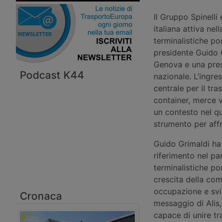
Il Gruppo Spinelli
italiana attiva nel
terminalistiche po
presidente Guido G
Genova e una prese
Podcast K44
nazionale. L’ingre
centrale per il tra
container, merce va
un contesto nel qu
strumento per affro
Guido Grimaldi ha 
riferimento nel pa
terminalistiche por
crescita della com
occupazione e svi
Cronaca
messaggio di Alis,
capace di unire tr