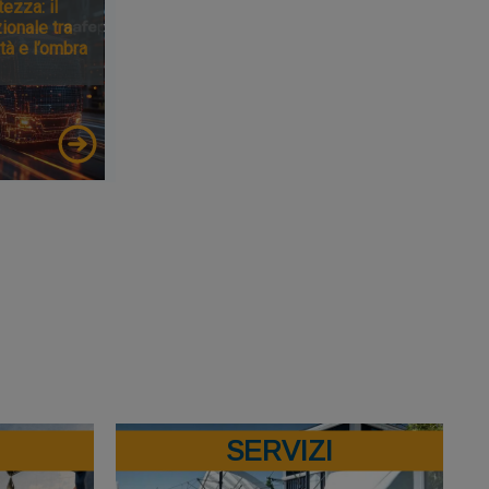
tezza: il
ionale tra
tà e l’ombra
SERVIZI