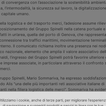
ti di convergenza con l’associazione la sostenibilità ambient
ca, l’intermodalità, la sicurezza sul lavoro, la digitalizzazion
l capitale umano.
ella logistica e del trasporto merci, l’adesione assume rilie
 posizionamento del Gruppo Spinelli nella catena portuale e 
fatti in un’area, quella del porto di Genova, che rappresent
i connessione tra traffici marittimi, movimentazione terminali
interno. Il comunicato richiama inoltre una presenza nei nodi
ico nazionale, elemento che amplia il valore associativo dell
aldi, l’ingresso del Gruppo Spinelli potrà favorire ulteriore 
le imprese associate, in particolare attraverso il confronto 
 merci.
 Gruppo Spinelli, Mario Sommariva, ha espresso soddisfazio
do Alis "una delle più importanti reti associative italiane d
nti nella filiera logistica delle merci". Sommariva ha eviden
azione come luogo di confronto, proposta e ricerca condivi
tilizziamo i cookie, anche di terze parti, per migliorare l'esperien
peratori della logistica portuale e terrestre. Nel suo interve
di navigazione e suggerirti prodotti e servizi in linea con le tue