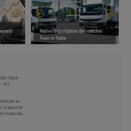
buranti
Nuovo importatore del marchio
Fuso in Italia
 ISSN 1824-
- P.I.
bblicati su
on si assume
i inviati dai