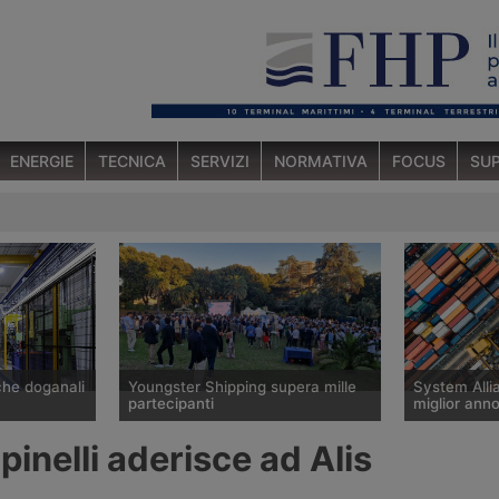
ENERGIE
TECNICA
SERVIZI
NORMATIVA
FOCUS
SUP
che doganali
Youngster Shipping supera mille
System Alli
partecipanti
miglior anno
ana
Il Youngster Shipping Summer Party
Il network e
inelli aderisce ad Alis
 di
organizzato a giugno 2026 dal
supera i 3,5 
 per
Gruppo Giovani di Assagenti ha
2025, con un