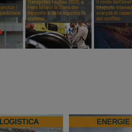
Transpotec Logitec 2026: a
Il costo dell’incer
urezza i
Fiera Milano la filiera del
trasporto internaz
spedizione
trasporto e della logistica fa
scarsità di capaci
sistema
del conflitto
LOGISTICA
ENERGIE