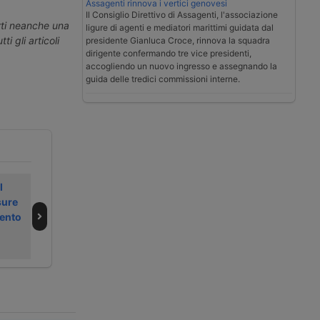
Assagenti rinnova i vertici genovesi
Il Consiglio Direttivo di Assagenti, l'associazione
erti neanche una
ligure di agenti e mediatori marittimi guidata dal
ti gli articoli
presidente Gianluca Croce, rinnova la squadra
dirigente confermando tre vice presidenti,
accogliendo un nuovo ingresso e assegnando la
guida delle tredici commissioni interne.
l
Master di
Notizie sul
sure
logistica
trasporto e la
mento
all’Università di
logistica – 12
Bari
gennaio 2026