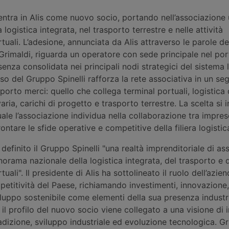
 entra in Alis come nuovo socio, portando nell’associazione 
la logistica integrata, nel trasporto terrestre e nelle attività
rtuali. L’adesione, annunciata da Alis attraverso le parole de
rimaldi, riguarda un operatore con sede principale nel por
nza consolidata nei principali nodi strategici del sistema 
sso del Gruppo Spinelli rafforza la rete associativa in un s
sporto merci: quello che collega terminal portuali, logistica 
ria, carichi di progetto e trasporto terrestre. La scelta si i
ale l’associazione individua nella collaborazione tra impre
ntare le sfide operative e competitive della filiera logistic
definito il Gruppo Spinelli "una realtà imprenditoriale di as
norama nazionale della logistica integrata, del trasporto e de
tuali". Il presidente di Alis ha sottolineato il ruolo dell’azien
petitività del Paese, richiamando investimenti, innovazione,
luppo sostenibile come elementi della sua presenza industri
 il profilo del nuovo socio viene collegato a una visione di
adizione, sviluppo industriale ed evoluzione tecnologica. Gr