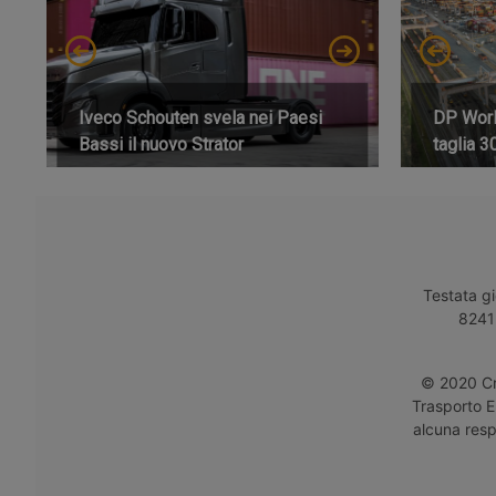
Iveco Schouten svela nei Paesi
DP World
Bassi il nuovo Strator
taglia 3
Testata gi
8241 
© 2020 Cro
Trasporto E
alcuna respo