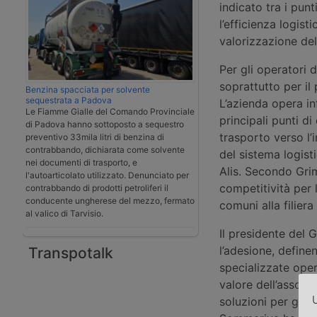
indicato tra i pun
l’efficienza logisti
valorizzazione de
Per gli operatori d
soprattutto per il
Benzina spacciata per solvente
sequestrata a Padova
L’azienda opera in
Le Fiamme Gialle del Comando Provinciale
principali punti d
di Padova hanno sottoposto a sequestro
trasporto verso l’
preventivo 33mila litri di benzina di
contrabbando, dichiarata come solvente
del sistema logist
nei documenti di trasporto, e
Alis. Secondo Grim
l'autoarticolato utilizzato. Denunciato per
competitività per 
contrabbando di prodotti petroliferi il
conducente ungherese del mezzo, fermato
comuni alla filiera
al valico di Tarvisio.
Il presidente del
l’adesione, definen
Transpotalk
specializzate opera
valore dell’associ
U
soluzioni per gli o