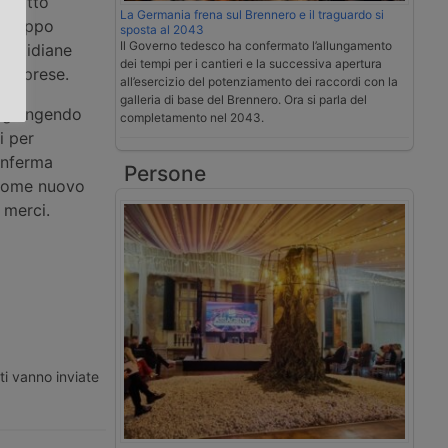
scritto
La Germania frena sul Brennero e il traguardo si
.
l Gruppo
sposta al 2043
Il Governo tedesco ha confermato l’allungamento
 quotidiane
dei tempi per i cantieri e la successiva apertura
e imprese.
all’esercizio del potenziamento dei raccordi con la
galleria di base del Brennero. Ora si parla del
aggiungendo
completamento nel 2043.
i per
onferma
Persone
o come nuovo
 merci.
ti vanno inviate