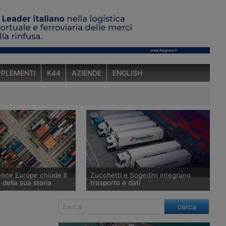
PLEMENTI
K44
AZIENDE
ENGLISH
ance Europe chiude il
Zucchetti e Sogedim integrano
 della sua storia
trasporto e dati
uropeo del groupage
Durante la visita organizzata da
cerca
milioni di spedizioni nel
Zucchetti Logistics nei depositi di
a crescita superiore al
Mesero, Sogedim ha illustrato il