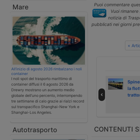
Puoi commentare quest
Mare
Vuoi rimanere 
notizia di Tras
pubblicati nei giorni pr
« Art
All’inizio di agosto 2026 rimbalzano i noli
container
I noli spot del trasporto marittimo di
Hapag-Lloyd
Avvocatura Stato
Spinel
container diffusi il 6 agosto 2026 da
vuole chiarezza
chiede un rinvio
la flo
Drewry mostrano un aumento medio
sul Genoa Port
sulla
tratto
globale dell’uno percento, interrompendo
Terminal
concessione del
tre settimane di calo grazie ai rialzi record
sul transpacifico Shanghai-New York e
Gpt di Genova
Shanghai-Los Angeles.
CONTENUTI S
Autotrasporto