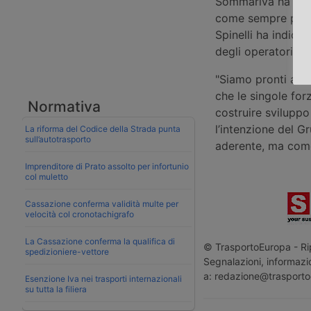
Sommariva ha posto
come sempre più c
Spinelli ha indicat
degli operatori, s
"Siamo pronti a da
che le singole for
Normativa
costruire sviluppo
l’intenzione del G
La riforma del Codice della Strada punta
sull’autotrasporto
aderente, ma come 
Imprenditore di Prato assolto per infortunio
col muletto
Cassazione conferma validità multe per
velocità col cronotachigrafo
La Cassazione conferma la qualifica di
© TrasportoEuropa - Rip
spedizioniere-vettore
Segnalazioni, informazio
a: redazione@trasporto
Esenzione Iva nei trasporti internazionali
su tutta la filiera