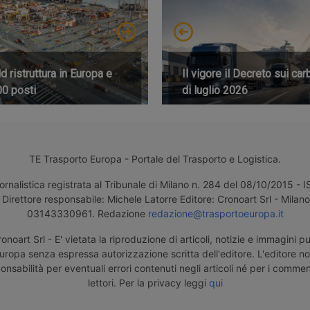
 ristruttura in Europa e
Il vigore il Decreto sui car
00 posti
di luglio 2026
TE Trasporto Europa - Portale del Trasporto e Logistica.
ornalistica registrata al Tribunale di Milano n. 284 del 08/10/2015 -
Direttore responsabile: Michele Latorre Editore: Cronoart Srl - Milano 
03143330961. Redazione
redazione@trasportoeuropa.it
noart Srl - E' vietata la riproduzione di articoli, notizie e immagini pu
uropa senza espressa autorizzazione scritta dell'editore. L'editore n
nsabilità per eventuali errori contenuti negli articoli né per i comment
lettori. Per la privacy leggi
qui