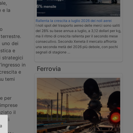
ale,
e e la
Rallenta la crescita a luglio 2026 dei noli aerei
I noli spot del trasporto aereo delle merci sono saliti
vo
del 28% su base annua a luglio, a 3,12 dollari per kg,
terrestre.
ma il ritmo di crescita rallenta per il secondo mese
consecutivo. Secondo Xeneta il mercato affronta
a uno dei
una seconda metà del 2026 più debole, con pochi
stica e
segnali di stagione …
 strategici
’ingresso in
Ferrovia
crescita e
su temi
ne per
i imprese
ziato il
sa di
za
nto,