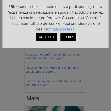
Utilizziamo i cookie, anche di terze parti, per migliorare
l'esperienza di navigazione e suggerirti prodotti e servizi
in linea con le tue preferenze. Cliccando su "Accetto"
Normativa
acconsenti all'uso dei cookie. Puoi prendere visione
La riforma del Codice della Strada punta
dell'
Informativa estesa
.
sull’autotrasporto
ACCETTO
Rifiuto
Imprenditore di Prato assolto per infortunio
col muletto
Cassazione conferma validità multe per
velocità col cronotachigrafo
La Cassazione conferma la qualifica di
spedizioniere-vettore
Esenzione Iva nei trasporti internazionali
su tutta la filiera
Mare