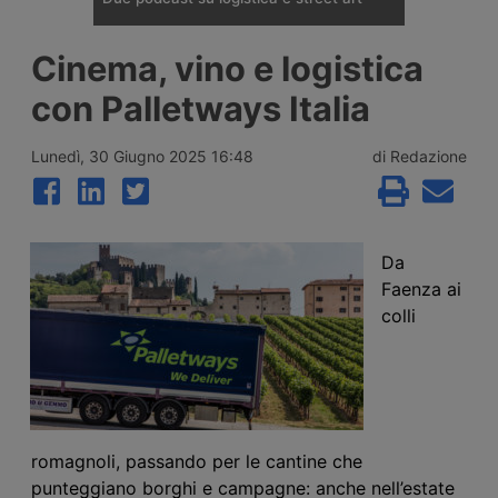
Le serie “Che storia la logistica!” e
Cinema, vino e logistica
“Artivism” fanno parte del progetto “Una
nuova era della logistica”, promosso con
con Palletways Italia
Confindustria Assoimmobiliare e
Assologistica: la prima ripercorre
l’evoluzione del settore nella storia, la
Lunedì, 30 Giugno 2025 16:48
di Redazione
seconda racconta la street art nei parchi
logistici.
Da
Faenza ai
colli
romagnoli, passando per le cantine che
punteggiano borghi e campagne: anche nell’estate