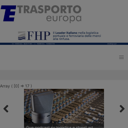
Array ( [0] => 17 )
Due podcast su logistica e street art