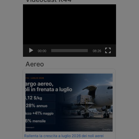
Video
Player
00:00
08:26
Aereo
Rallenta la crescita a luglio 2026 dei noli aerei