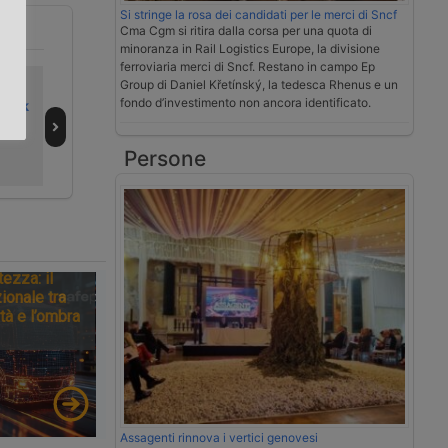
Si stringe la rosa dei candidati per le merci di Sncf
Cma Cgm si ritira dalla corsa per una quota di
.
minoranza in Rail Logistics Europe, la divisione
ferroviaria merci di Sncf. Restano in campo Ep
Psa
Intelligenza
Psa potenzia il
Group di Daniel Křetínský, la tedesca Rhenus e un
fondo d’investimento non ancora identificato.
 Dirk
artificiale per
terminal Genova
ridurre le attese
Sech con due gru
nei porti
Persone
tezza: il
ionale tra
tà e l’ombra
Assagenti rinnova i vertici genovesi