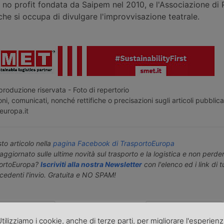
 no profit fondata da Saipem nel 2010, e l'Associazione d
 che si occupa di divulgare l'improvvisazione teatrale.
roduzione riservata - Foto di repertorio
ni, comunicati, nonché rettifiche o precisazioni sugli articoli pubblica
europa.it
o articolo nella
pagina Facebook di TrasportoEuropa
aggiornato sulle ultime novità sul trasporto e la logistica e non perd
portoEuropa?
Iscriviti alla nostra Newsletter
con l'elenco ed i link di tut
ecedenti l'invio. Gratuita e NO SPAM!
icolo precedente
Articolo successivo »
tilizziamo i cookie, anche di terze parti, per migliorare l'esperien