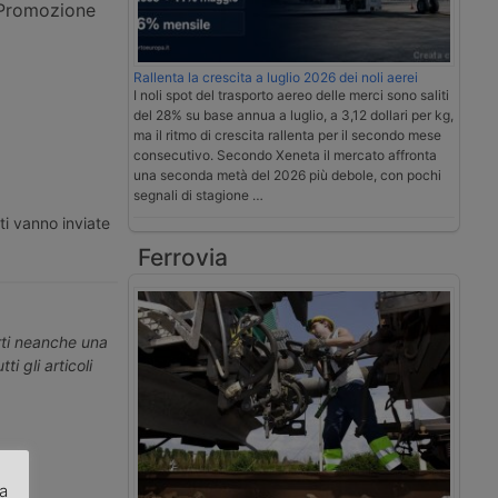
i Promozione
Rallenta la crescita a luglio 2026 dei noli aerei
I noli spot del trasporto aereo delle merci sono saliti
del 28% su base annua a luglio, a 3,12 dollari per kg,
ma il ritmo di crescita rallenta per il secondo mese
consecutivo. Secondo Xeneta il mercato affronta
una seconda metà del 2026 più debole, con pochi
segnali di stagione …
ti vanno inviate
Ferrovia
erti neanche una
ti gli articoli
za