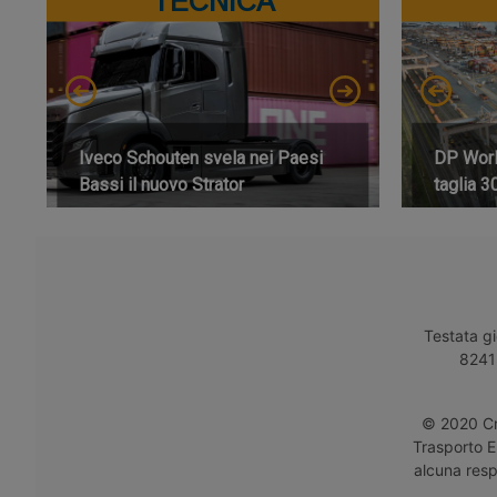
TECNICA
Iveco Schouten svela nei Paesi
DP World
Bassi il nuovo Strator
taglia 3
Testata gi
8241 
© 2020 Cro
Trasporto E
alcuna respo