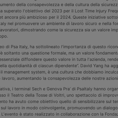
mento della consapevolezza e della cultura della sicurezz
ha superato l'obiettivo del 2023 per il Lost Time Injury Frequ
et ancora più ambizioso per il 2024. Queste iniziative sotto
Italy nel promuovere un ambiente di lavoro sicuro e nella f
lavoratori, dimostrando come la sicurezza sia un valore imp
uppo.
eo di Psa Italy, ha sottolineato l'importanza di questo rico
 è soltanto una questione formale, ma un valore fondamenta
ssenziale diffondere questo valore in tutta l'azienda, ren
ella quotidianità di ciascun dipendente”. David Yang ha agg
e il management system, è una cultura che dobbiamo inculca
o lavoro, aumentando la consapevolezza delle nostre azioni
ziativa, i terminal Sech e Genova Pra’ di PsaItaly hanno organ
o il Teatro della Tosse di Voltri, uno spettacolo di improv
ento ha avuto come obiettivo quello di sensibilizzare sul te
a sul lavoro in modo coinvolgente, promuovendo un dialogo 
i. L'evento è stato realizzato in collaborazione con la Fonda