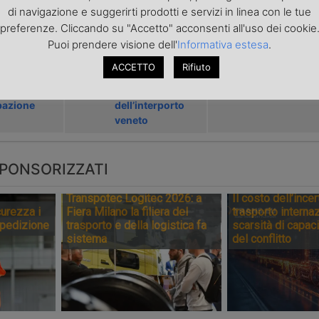
di navigazione e suggerirti prodotti e servizi in linea con le tue
ARTICOLI CORRELATI
preferenze. Cliccando su "Accetto" acconsenti all'uso dei cookie
Puoi prendere visione dell'
Informativa estesa
.
aly record
Nasce Psa
La guida di 
ACCETTO
Rifiuto
timenti
Padova per
Italy passa a
e
gestire il terminal
Jan Storm
azione
dell’interporto
veneto
PONSORIZZATI
Transpotec Logitec 2026: a
Il costo dell’incer
urezza i
Fiera Milano la filiera del
trasporto internaz
spedizione
trasporto e della logistica fa
scarsità di capaci
sistema
del conflitto