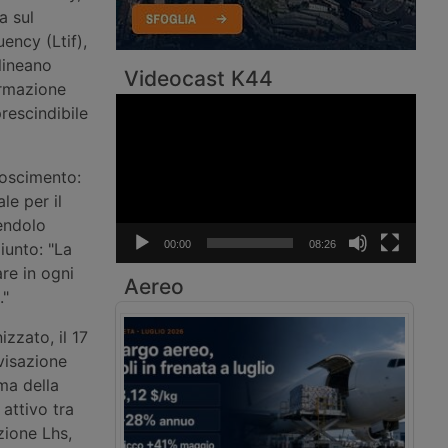
a sul
ency (Ltif),
lineano
Videocast K44
ormazione
Video
rescindibile
Player
noscimento:
le per il
dendolo
00:00
08:26
iunto: "La
re in ogni
Aereo
."
izzato, il 17
visazione
ma della
attivo tra
zione Lhs,