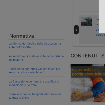
Psa investe 900
Psa Italy ordina
Psa It
milioni nel
tre gru elettriche
inves
terminal di
per il terminal di
verdi 
Genova Pra’
Venezia
occup
Normativa
La riforma del Codice della Strada punta
sull’autotrasporto
CONTENUTI S
Imprenditore di Prato assolto per infortunio
col muletto
Cassazione conferma validità multe per
Come mettere in sic
velocità col cronotachigrafo
pacchi prima della 
La Cassazione conferma la qualifica di
spedizioniere-vettore
Esenzione Iva nei trasporti internazionali
su tutta la filiera