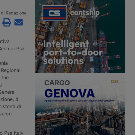
 all’anno precedente.
propria rete nella logistica integrata,
 partner italiano della
nel trasporto merci e nelle attività
a il proprio ruolo con
terminalistiche portuali attraverso una
di Redazione
zioni nel Centro Italia e
realtà storica del settore.
 verso il Project
ativa
Sech di Psa
onia
 Regional
 the
a
General
zione, di
istenti di
valori
o Psa Italy,