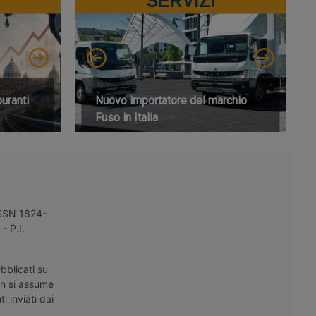
SERVIZI
buranti
Nuovo importatore del marchio
Fuso in Italia
 ISSN 1824-
- P.I.
bblicati su
on si assume
i inviati dai