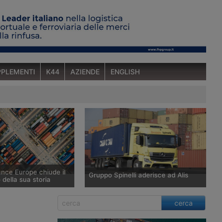
PLEMENTI
K44
AZIENDE
ENGLISH
ance Europe chiude il
Gruppo Spinelli aderisce ad Alis
 della sua storia
uropeo del groupage
Il Gruppo Spinelli, con sede principale
cerca
milioni di spedizioni nel
nel porto di Genova, entra in Alis.
a crescita superiore al
L’associazione punta a rafforzare la