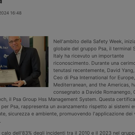
abora con
superato quota mille partecipanti a
10% rispetto
p per
Genova, confermando una formula
Sogedim SpA,
ichiarazioni
che unisce festa, confronto
rete, rafforz
 2024 16:48
re le
professionale e attenzione ai
nuove acquisi
ie complesse
percorsi delle nuove generazioni del
un’espansione
 di
sistema marittimo, portuale e
Cargo.
o.
logistico.
Nell'ambito della Safety Week, inizi
globale del gruppo Psa, il terminal 
Italy ha ricevuto un importante
riconoscimento. Durante una cerim
tenutasi recentemente, David Yang,
Ceo di Psa International for Europe,
Mediterranean, and the Americas, h
consegnato a Davide Romanengo, 
ch, il Psa Group Hss Management System. Questa certifica
 per Psa, rappresenta un avanzamento rispetto ai sistemi es
ute, sicurezza e ambiente, promuovendo l'applicazione dei 
.
calo dell'83% degli incidenti tra il 2010 e il 2023 nel grupp