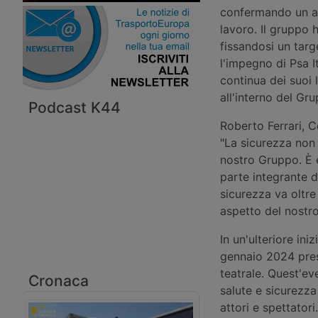
confermando un au
lavoro. Il gruppo 
fissandosi un targ
l'impegno di Psa 
continua dei suoi 
all'interno del Gr
Podcast K44
Roberto Ferrari, C
"La sicurezza non
nostro Gruppo. È e
parte integrante d
sicurezza va oltr
aspetto del nostr
In un'ulteriore ini
gennaio 2024 press
teatrale. Quest'ev
Cronaca
salute e sicurezz
attori e spettator