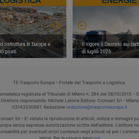
LOGISTICA
ENERGIE
 ristruttura in Europa e
Il vigore il Decreto sui car
00 posti
di luglio 2026
TE Trasporto Europa - Portale del Trasporto e Logistica.
ornalistica registrata al Tribunale di Milano n. 284 del 08/10/2015 -
Direttore responsabile: Michele Latorre Editore: Cronoart Srl - Milano 
03143330961. Redazione
redazione@trasportoeuropa.it
noart Srl - E' vietata la riproduzione di articoli, notizie e immagini pu
uropa senza espressa autorizzazione scritta dell'editore. L'editore n
nsabilità per eventuali errori contenuti negli articoli né per i comment
lettori. Per la privacy leggi
qui