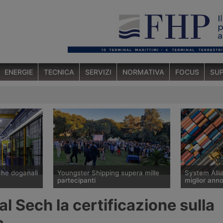
ENERGIE
TECNICA
SERVIZI
NORMATIVA
FOCUS
SUP
che doganali
Youngster Shipping supera mille
System Alli
partecipanti
miglior anno
ana
Il Youngster Shipping Summer Party
Il network e
al Sech la certificazione sulla
 di
organizzato a giugno 2026 dal
supera i 3,5 
 per
Gruppo Giovani di Assagenti ha
2025, con un
a