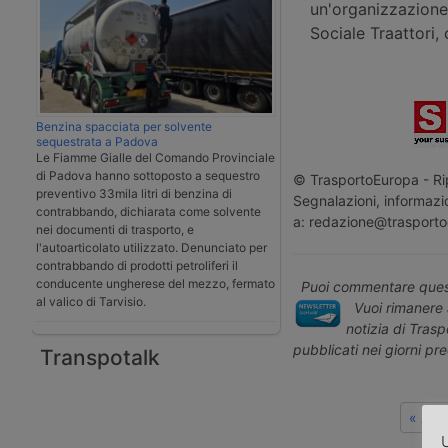
un'organizzazione
Sociale Traattori,
Benzina spacciata per solvente
sequestrata a Padova
Le Fiamme Gialle del Comando Provinciale
di Padova hanno sottoposto a sequestro
© TrasportoEuropa - Rip
preventivo 33mila litri di benzina di
Segnalazioni, informazio
contrabbando, dichiarata come solvente
a: redazione@trasporto
nei documenti di trasporto, e
l'autoarticolato utilizzato. Denunciato per
contrabbando di prodotti petroliferi il
conducente ungherese del mezzo, fermato
Puoi commentare quest
al valico di Tarvisio.
Vuoi rimanere 
notizia di Tras
pubblicati nei giorni pr
Transpotalk
« Art
U