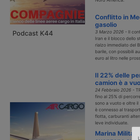
Conflitto in Me
gasolio
3 Marzo 2026
- Il conf
Podcast K44
Iran e il blocco dello
rialzo immediato del Br
barile, con possibili a
euro al litro nelle pro
Il 22% delle pe
camion è a vu
24 Febbraio 2026
- TP
fino al 25% di percorre
sono a vuoto e oltre il
è connesso al trasport
flotta, carburanti alter
leve individuate.
Marina Militare
U