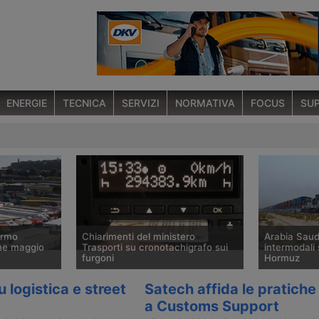
ENERGIE
TECNICA
SERVIZI
NORMATIVA
FOCUS
SUP
ermo
Chiarimenti del ministero
Arabia Saudi
ine maggio
Trasporti su cronotachigrafo sui
intermodali 
furgoni
Hormuz
el 20 aprile
Una circolare del ministero dei
Dopo avere a
 logistica e street
Satech affida le pratiche
ciato di
Trasporti del 16 aprile 2026
servizio ferr
a Customs Support
 Commissione
definisce l’applicazione dell’obbligo
Giordania, l’