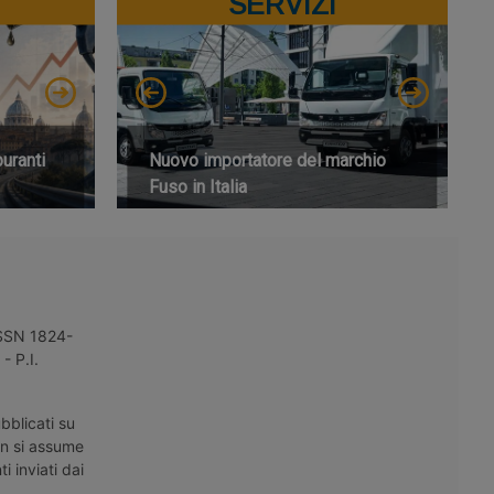
SERVIZI
buranti
Nuovo importatore del marchio
Fuso in Italia
 ISSN 1824-
- P.I.
bblicati su
on si assume
i inviati dai