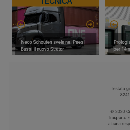
TECNICA
Iveco Schouten svela nei Paesi
Prologi
Bassi il nuovo Strator
per 14 m
Testata gi
8241 
© 2020 Cro
Trasporto E
alcuna respo