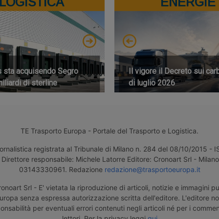
LOGISTICA
ENERGIE
s sta acquisendo Segro
Il vigore il Decreto sui car
iliardi di sterline
di luglio 2026
TE Trasporto Europa - Portale del Trasporto e Logistica.
ornalistica registrata al Tribunale di Milano n. 284 del 08/10/2015 -
Direttore responsabile: Michele Latorre Editore: Cronoart Srl - Milano 
03143330961. Redazione
redazione@trasportoeuropa.it
noart Srl - E' vietata la riproduzione di articoli, notizie e immagini pu
uropa senza espressa autorizzazione scritta dell'editore. L'editore n
nsabilità per eventuali errori contenuti negli articoli né per i comment
lettori. Per la privacy leggi
qui