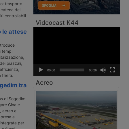
to: trasporto
 catena del
ù controllabili
Videocast K44
Video
 le attese
Player
ntroduce
i tempi
italizzazione,
dei piazzali,
efficienza,
00:00
08:26
filiera.
Aereo
ogedim tra
as di Sogedim
gare Cina e
, aereo e
imprese e
 integrate per
 e flussi