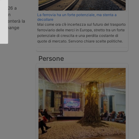
o 2026 a
.
on un
La ferrovia ha un forte potenziale, ma stenta a
decollare
presenterà la
Mai come ora c’è incertezza sul futuro del trasporto
a Exchange
ferroviario delle merci in Europa, stretto tra un forte
potenziale di crescita e una perdita costante di
quote di mercato. Servono chiare scelte politiche.
Persone