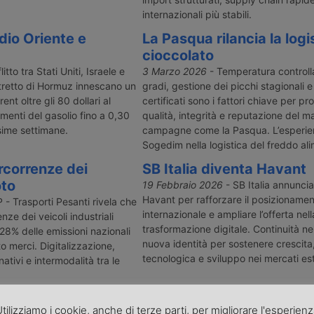
internazionali più stabili.
dio Oriente e
La Pasqua rilancia la logi
cioccolato
litto tra Stati Uniti, Israele e
3 Marzo 2026
- Temperatura controlla
 stretto di Hormuz innescano un
gradi, gestione dei picchi stagionali 
ent oltre gli 80 dollari al
certificati sono i fattori chiave per p
umenti del gasolio fino a 0,30
qualità, integrità e reputazione del ma
ssime settimane.
campagne come la Pasqua. L’esperie
Sogedim nella logistica del freddo al
rcorrenze dei
SB Italia diventa Havant
oto
19 Febbraio 2026
- SB Italia annuncia
Havant per rafforzare il posizioname
 - Trasporti Pesanti rivela che
internazionale e ampliare l’offerta nell
nze dei veicoli industriali
trasformazione digitale. Continuità nei
 28% delle emissioni nazionali
nuova identità per sostenere crescita
o merci. Digitalizzazione,
tecnologica e sviluppo nei mercati est
nativi e intermodalità tra le
 e T Mariotti
Golia360 presenta Over
tilizziamo i cookie, anche di terze parti, per migliorare l'esperien