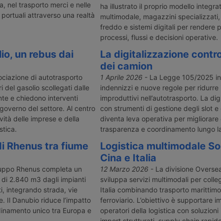
ta, nel trasporto merci e nelle
ha illustrato il proprio modello integra
e portuali attraverso una realtà
multimodale, magazzini specializzati,
freddo e sistemi digitali per rendere pi
processi, flussi e decisioni operative.
o, un rebus dai
La digitalizzazione contro
dei camion
ociazione di autotrasporto
1 Aprile 2026
- La Legge 105/2025 i
 del gasolio scollegati dalle
indennizzi e nuove regole per ridurre 
nte e chiedono interventi
improduttivi nell’autotrasporto. La dig
 governo del settore. Al centro
con strumenti di gestione degli slot e 
vità delle imprese e della
diventa leva operativa per migliorare 
stica.
trasparenza e coordinamento lungo la 
di Rhenus tra fiume
Logistica multimodale S
Cina e Italia
ruppo Rhenus completa un
12 Marzo 2026
- La divisione Overse
 di 2.840 m3 dagli impianti
sviluppa servizi multimodali per colle
ti, integrando strada, vie
Italia combinando trasporto marittimo
. Il Danubio riduce l’impatto
ferroviario. L’obiettivo è supportare 
inamento unico tra Europa e
operatori della logistica con soluzioni
import strutturati, supply chain rapide