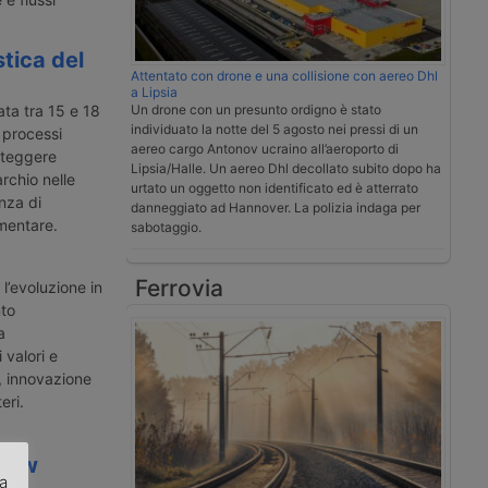
stica del
Attentato con drone e una collisione con aereo Dhl
a Lipsia
ta tra 15 e 18
Un drone con un presunto ordigno è stato
individuato la notte del 5 agosto nei pressi di un
e processi
aereo cargo Antonov ucraino all’aeroporto di
roteggere
Lipsia/Halle. Un aereo Dhl decollato subito dopo ha
rchio nelle
urtato un oggetto non identificato ed è atterrato
nza di
danneggiato ad Hannover. La polizia indaga per
imentare.
sabotaggio.
Ferrovia
 l’evoluzione in
nto
a
 valori e
, innovazione
eri.
view
za