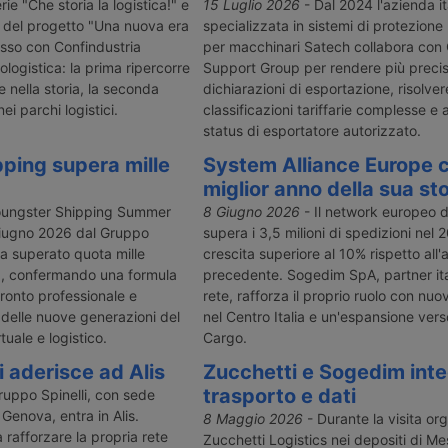
pero di avere
di cronotachigrafo smart di
annunciato u
rie "Che storia la logistica!" e
15 Luglio 2026
- Dal 2024 l'azienda it
le
seconda generazione dal 1° luglio
terrestre, ch
e del progetto "Una nuova era
specializzata in sistemi di protezione
25 al 29
2026 per i veicoli tra 2,5 e 3,5
camion, per e
osso con Confindustria
per macchinari Satech collabora con
 su quello,
tonnellate nei trasporti
che transita 
logistica: la prima ripercorre
Support Group per rendere più precis
nito.
internazionali e cabotaggio,
e nella storia, la seconda
dichiarazioni di esportazione, risolver
chiarendo esclusioni, controlli e
ei parchi logistici.
gestione dei casi misti.
classificazioni tariffarie complesse e a
status di esportatore autorizzato.
ping supera mille
System Alliance Europe c
miglior anno della sua sto
Youngster Shipping Summer
8 Giugno 2026
- Il network europeo 
giugno 2026 dal Gruppo
supera i 3,5 milioni di spedizioni nel
a superato quota mille
crescita superiore al 10% rispetto all'
a, confermando una formula
precedente. Sogedim SpA, partner ita
ronto professionale e
rete, rafforza il proprio ruolo con nuo
 delle nuove generazioni del
nel Centro Italia e un'espansione verso
uale e logistico.
Cargo.
i aderisce ad Alis
Zucchetti e Sogedim int
trasporto e dati
Gruppo Spinelli, con sede
 Genova, entra in Alis.
8 Maggio 2026
- Durante la visita or
 rafforzare la propria rete
Zucchetti Logistics nei depositi di M