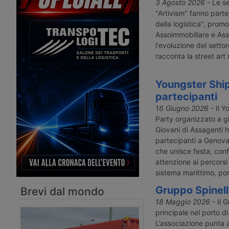
che, tra ottobre 2021 e agosto 2022,
di Garanzia per lo Scio
3 Agosto 2026
- Le se
ha generato Carte di qualificazione
indetto il fermo naziona
"Artivism" fanno part
del conducente con scadenze errate.
dell’autotrasporto dal 
della logistica", prom
Decine di migliaia di autisti
maggio 2026. Polemiche
Assoimmobiliare e Asso
professionali rischiano sanzioni,
sospeso, di Trasportou
l'evoluzione del settor
sospensioni e costi di rinnovo fino a
2.550 euro.
racconta la street art n
Youngster Ship
partecipanti
16 Giugno 2026
- Il 
Party organizzato a 
Giovani di Assagenti h
partecipanti a Genov
che unisce festa, conf
attenzione ai percorsi
sistema marittimo, port
Gruppo Spinell
Brevi dal mondo
18 Maggio 2026
- Il 
principale nel porto di
L’associazione punta a