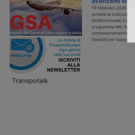
avanzano sul 
19 Febbraio 2026
- A 
avviata la costruzion
Multifunzionale Costier
programma Mtc Mtf raf
ammodernamento della 
flessibili per supporto 
Transpotalk