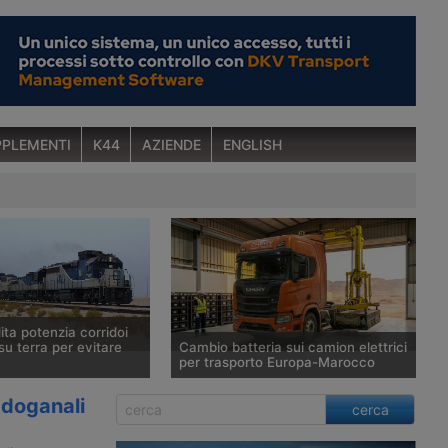
PLEMENTI
K44
AZIENDE
ENGLISH
ta potenzia corridoi
su terra per evitare
Cambio batteria sui camion elettrici
per trasporto Europa-Marocco
nnunciato l’avvio di un
Siglata un’alleanza a tre per creare un
 doganali
cerca
oviario verso la
corridoio di autotrasporto a trazione
Arabia Saudita ha
elettrica tra Francia e Marocco, che si