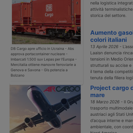
nella logistica integra
attività terminalistich
storica del settore.
Aumento gasoli
colori italiani
13 Aprile 2026
- L’ass
DB Cargo apre ufficio in Ucraina - Abs
Laaisn denuncia rincari
approva portacontainer nucleare -
tensioni in Medio Orie
Imbarcati 1.500 suv Lepas per l’Europa -
Mercitalia ottiene manovre ferroviarie a
strutturali su accise e
Genova e Savona - Gls potenzia a
il tema della competiti
Bolzano
tenuta della filiera logi
Project cargo 
mare
18 Marzo 2026
- Il G
trasporto multimodale
austriaci agli Stati Uni
d’acqua interne e mare
ambientale, con coord
Nord America.