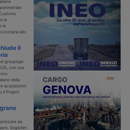
na rete di trasporto
basa sulla tecnica del cambio rapido
aliana
e integra treno e
delle batterie sui veicoli industriali. Il
 perimetrale
vitare la rotta navale
progetto inizierà con cento camion
 Customs
nello Stretto di Hormuz.
della cinese Chery.
e le
e le
vvicinarsi allo
hiude il
ria
del groupage
 2025, con una
anno
liano della
ve acquisizioni
 il Project
egrano
ganizzata da
esero, Sogedim